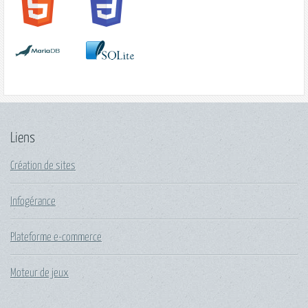
Liens
Création de sites
Infogérance
Plateforme e-commerce
Moteur de jeux