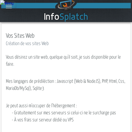
Info
Splatch
Vos Sites Web
Création de vos sites Web
Vous désirez un site web, quelque qu'il soit, je suis disponible pour le
faire.
Mes langages de prédiléction : Javascript (Web & NodeJS), PHP, Html, Css,
MariaDb/MySql), Sqlite3
Je peut aussi m'occuper de l'hébergement :
- Gratuitement sur mes serveurs si celui-ci ne le surcharge pas
- À vos frais sur serveur dédié ou VPS