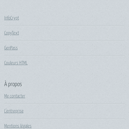
InfoCrypt
CopyText
GenPass
Couleurs HTML
À propos
Me contacter
L'entreprise
Mentions légales