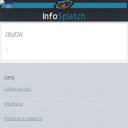
Info
Splatch
CGU/CGV
...
Liens
Création de sites
Infogérance
Plateforme e-commerce