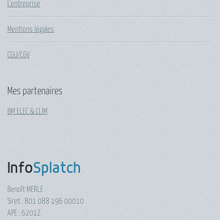
L'entreprise
Mentions légales
CGU/CGV
Mes partenaires
BM ELEC & CLIM
Info
Splatch
Benoît MERLE
Siret : 801 088 196 00010
APE : 6201Z